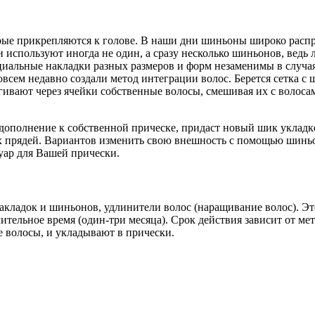
орые прикрепляются к голове. В наши дни шиньоны широко расп
и используют иногда не один, а сразу несколько шиньонов, вед
иальные накладки разных размеров и форм незаменимы в случая
всем недавно создали метод интеграции волос. Берется сетка с
ивают через ячейки собственные волосы, смешивая их с волосам
ополнение к собственной прическе, придаст новый шик укладке
х прядей. Вариантов изменить свою внешность с помощью шиньо
уар для Вашей прически.
кладок и шиньонов, удлинители волос (наращивание волос). Эт
лительное время (один-три месяца). Срок действия зависит от 
е волосы, и укладывают в прически.