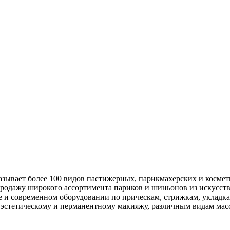
зывает более 100 видов пастижерных, парикмахерских и космет
 продажу широкого ассортимента париков и шиньонов из искусс
и современном оборудовании по прическам, стрижкам, укладкам
 эстетическому и перманентному макияжу, различным видам мас