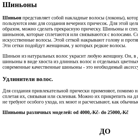
Шиньоны
Шиньон
представляет собой накладные волосы (локоны), кот
пользуются ими для создания вечерних причесок. Для этой цел
образом, можно сделать прекрасную прическу. Шиньоны и спец
шиньонов, которые сплетаются или связываются с волосами. Со
искусственные волосы. Этой сеткой накрывают голову и протяг
Эти сетки подойдут женщинам, у которых редкие волосы.
Шиньон из натуральных волос украсит любую женщину. Он, в д
шиньоны в виде хвоста из длинных волос и отдельных цветны
современные качественные шиньоны - это необходимый аксесс
Удлинители волос.
Для создания привлекательной прически применяют, помимо на
сплетая их, связывая или склеивая. Можно их прикрепить на д
не требуют особого ухода, их моют и расчесывают, как обычны
Шиньоны различных моделей: od 4000,-Kč- do 25000,-Kč
ДО