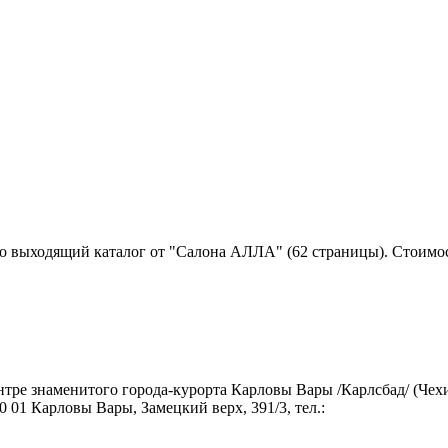
 выходящий каталог от "Салона АЛЛА" (62 страницы). Стоимост
нтре знаменитого города-курорта Карловы Вары /Карлсбад/ (Че
01 Карловы Вары, Замецкий верх, 391/3, тел.: