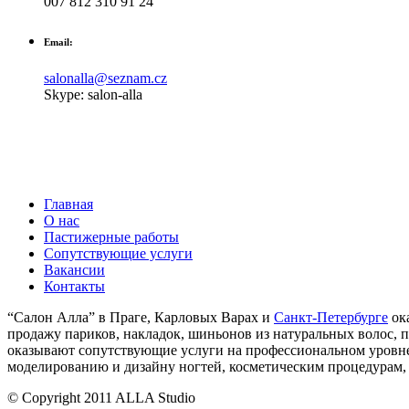
007 812 310 91 24
Email:
salonalla@seznam.cz
Skype: salon-alla
Главная
О нас
Пастижерные работы
Сопутствующие услуги
Вакансии
Контакты
“Салон Алла” в Праге, Карловых Варах и
Санкт-Петербурге
ока
продажу париков, накладок, шиньонов из натуральных волос,
оказывают сопутствующие услуги на профессиональном уровне 
моделированию и дизайну ногтей, косметическим процедурам,
© Copyright 2011 ALLA Studio