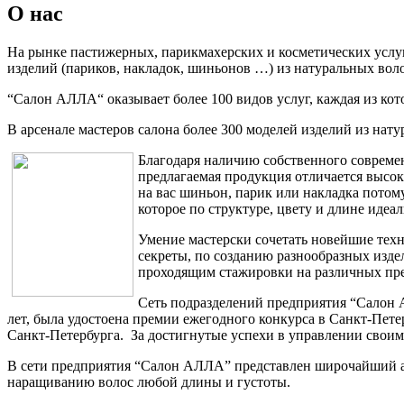
О нас
На рынке пастижерных, парикмахерских и косметических услуг
изделий (париков, накладок, шиньонов …) из натуральных воло
“Салон АЛЛА“ оказывает более 100 видов услуг, каждая из к
В арсенале мастеров салона более 300 моделей изделий из нат
Благодаря наличию собственного совреме
предлагаемая продукция отличается высо
на вас шиньон, парик или накладка потом
которое по структуре, цвету и длине идеа
Умение мастерски сочетать новейшие тех
секреты, по созданию разнообразных изде
проходящим стажировки на различных пр
Сеть подразделений предприятия “Салон 
лет, была удостоена премии ежегодного конкурса в Санкт-Пет
Санкт-Петербурга. За достигнутые успехи в управлении своим
В сети предприятия “Салон АЛЛА” представлен широчайший асс
наращиванию волос любой длины и густоты.