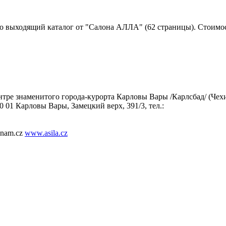
 выходящий каталог от "Салона АЛЛА" (62 страницы). Стоимост
нтре знаменитого города-курорта Карловы Вары /Карлсбад/ (Че
01 Карловы Вары, Замецкий верх, 391/3, тел.:
znam.cz
www.asila.cz