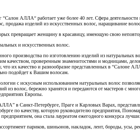
 “Салон АЛЛА“ работает уже более 40 лет. Сфера деятельности 
с, продажа изделий из искусственных волос, наращивание волос
оторых превращает женщину в красавицу, имеющую свою неповто
уральных и искусственных волос.
нного производства по изготовлению изделий из натуральных в
ким качеством, проверенным знаменитостями и модницами, дел
у, что их качество и разнообразие представленных в “Салоне АЛ
льно подойдет к Вашим волосам.
нологии с искусным использованием натуральных волос позволя
лий из волос, бережно хранятся и передаются от мастеров с мн
едприятиях Европы.
АЛЛА” в Санкт-Петербурге, Праге и Карловых Варах, представл
ербурге по качеству, которую руководителю предприятия, Поном
 предприятием, она стала лауреатом ежегодного конкурса лучш
ортимент париков, шиньонов, накладок, лент, бороды, усы, ре