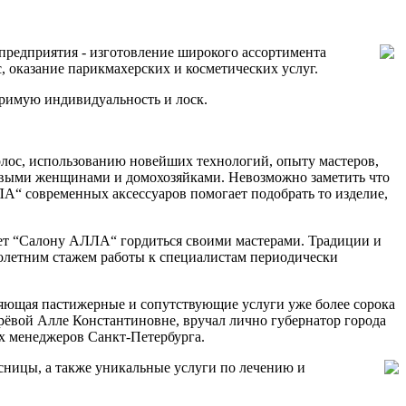
предприятия - изготовление широкого ассортимента
, оказание парикмахерских и косметических услуг.
римую индивидуальность и лоск.
олос, использованию новейших технологий, опыту мастеров,
овыми женщинами и домохозяйками. Невозможно заметить что
ЛА“ современных аксессуаров помогает подобрать то изделие,
ет “Салону АЛЛА“ гордиться своими мастерами. Традиции и
оголетним стажем работы к специалистам периодически
яющая пастижерные и сопутствующие услуги уже более сорока
арёвой Алле Константиновне, вручал лично губернатор города
их менеджеров Санкт-Петербурга.
сницы, а также уникальные услуги по лечению и